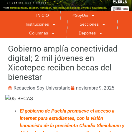
INICIO
#SoyUni
Instituciones
Secciones
Columnas
Deportes
Gobierno amplía conectividad
digital; 2 mil jóvenes en
Xicotepec reciben becas del
bienestar
Redaccion Soy Universtario
noviembre 9, 2025
El gobierno de Puebla promueve el acceso a
internet para estudiantes, con la visión
humanista de la presidenta Claudia Sheinbaum y