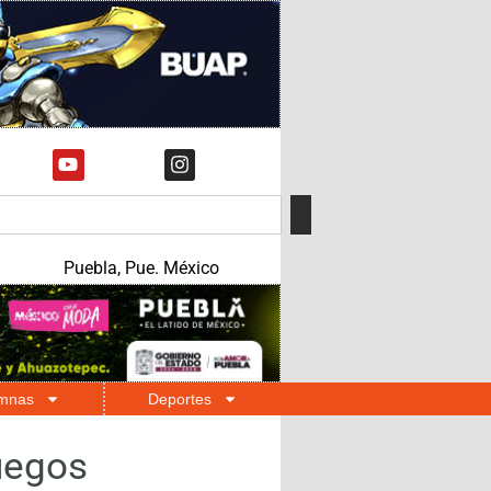
Puebla, Pue. México
mnas
Deportes
uegos