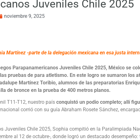
canos Juveniles Chile 2025
noviembre 9, 2025
a Martínez -parte de la delegación mexicana en esa justa inter
egos Parapanamericanos Juveniles Chile 2025
, México se col
r las pruebas de para atletismo. En este logro se sumaron los 
dalupe Martínez Toribio, alumnos de las preparatorias Enriqu
lla de bronce
en la prueba de 400 metros planos.
nil T11-T12, nuestro país
conquistó un podio completo; allí fig
ternacional corrió con su guía Abraham Rosete Sánchez, encarga
s Juveniles Chile 2025, Sophia compitió en la
Paralimpiada N
embre al 12 de octubre-, donde logró un destacado desempeño: 