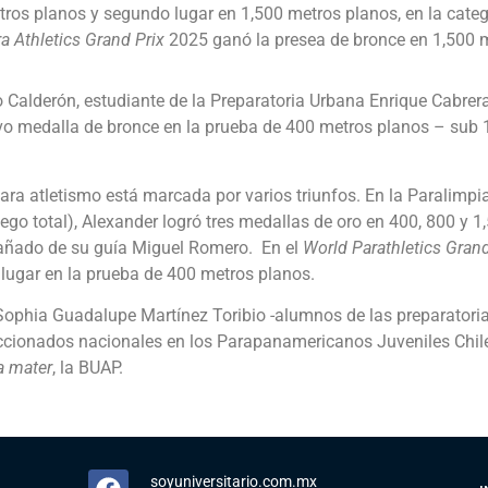
tros planos y segundo lugar en 1,500 metros planos, en la catego
a Athletics Grand Prix
2025 ganó la presea de bronce en 1,500 
 Calderón, estudiante de la Preparatoria Urbana Enrique Cabrer
o medalla de bronce en la prueba de 400 metros planos – sub 1
 para atletismo está marcada por varios triunfos. En la Paralim
ego total), Alexander logró tres medallas de oro en 400, 800 y 
añado de su guía Miguel Romero. En el
World Parathletics Grand
r lugar en la prueba de 400 metros planos.
ophia Guadalupe Martínez Toribio -alumnos de las preparatoria
eccionados nacionales en los Parapanamericanos Juveniles Chile
a mater
, la BUAP.
soyuniversitario.com.mx