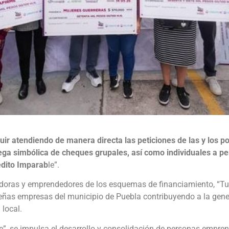
uir atendiendo de manera directa las peticiones de las y los po
rega simbólica de cheques grupales, así como individuales a pe
édito Imparab
le”.
doras y emprendedores de los esquemas de financiamiento, “Tu C
queñas empresas del municipio de Puebla contribuyendo a la gen
 local.
e”, se impulsa el desarrollo y consolidación de personas empre