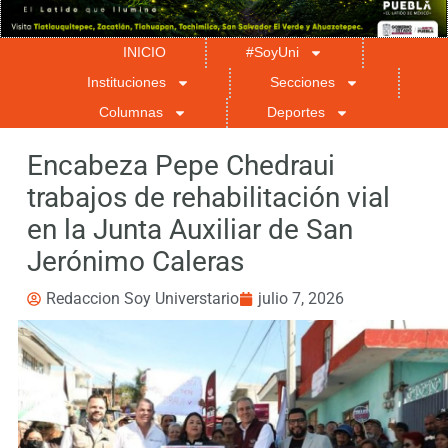
INICIO
#SoyUni
Instituciones
Secciones
Columnas
Deportes
Encabeza Pepe Chedraui
trabajos de rehabilitación vial
en la Junta Auxiliar de San
Jerónimo Caleras
Redaccion Soy Universtario
julio 7, 2026