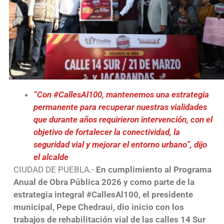
“Con #CallesAl100, mantenemos una estrategia
permanente para recuperar nuestras vialidades
que durante años requirieron intervención, con el
objetivo de fortalecer la conectividad, la
seguridad vial y mejorar el entorno urbano”, dijo
el alcalde
CIUDAD DE PUEBLA.-
En cumplimiento al Programa
Anual de Obra Pública 2026 y como parte de la
estrategia integral #CallesAl100, el presidente
municipal, Pepe Chedraui, dio inicio con los
trabajos de rehabilitación vial de las calles 14 Sur