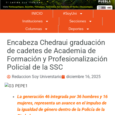
INICIO
#SoyUni
Instituciones
Secciones
Columnas
Deportes
Encabeza Chedraui graduación
de cadetes de Academia de
Formación y Profesionalización
Policial de la SSC
Redaccion Soy Universtario
diciembre 16, 2025
La generación 46 integrada por 36 hombres y 16
mujeres, representa un avance en el impulso de
la igualdad de género dentro de la Policía de la