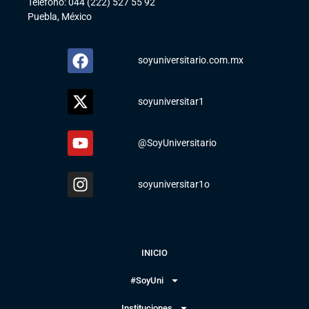
Teléfono: 044 (222) 527 55 92
Puebla, México
soyuniversitario.com.mx
soyuniversitar1
@SoyUniversitario
soyuniversitar1o
INICIO
#SoyUni
Instituciones