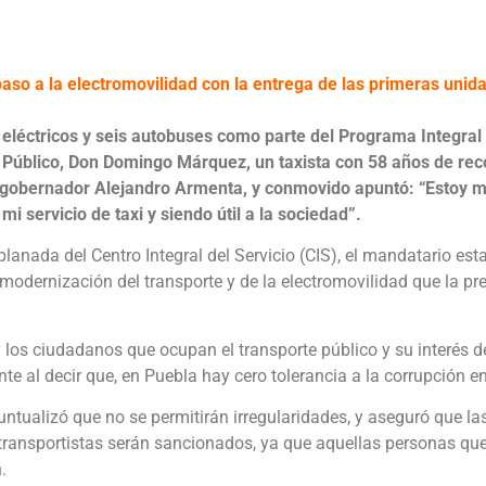
paso a la electromovilidad con la entrega de las primeras unid
s eléctricos y seis autobuses como parte del Programa Integra
Público, Don Domingo Márquez, un taxista con 58 años de recor
 gobernador Alejandro Armenta, y conmovido apuntó: “Estoy m
i servicio de taxi y siendo útil a la sociedad”.
xplanada del Centro Integral del Servicio (CIS), el mandatario es
 modernización del transporte y de la electromovilidad que la 
los ciudadanos que ocupan el transporte público y su interés de
nte al decir que, en Puebla hay cero tolerancia a la corrupción e
 puntualizó que no se permitirán irregularidades, y aseguró que la
s transportistas serán sancionados, ya que aquellas personas qu
.