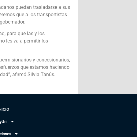
dadanos puedan trasladarse a sus
eremos que a los transportistas
 gobernador.
ad, para que las y los
o les va a permitir los
permisionarios y concesionarios,
s esfuerzos que estamos haciendo
idad”, afirmó Silvia Tanús.
NICIO
yUni
uciones