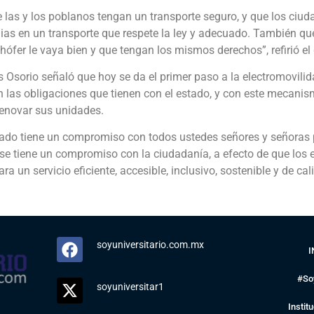
 las y los poblanos tengan un transporte seguro, y que los ciu
lias en un transporte que respete la ley y adecuado. También qu
hófer le vaya bien y que tengan los mismos derechos”, refirió el
s Osorio señaló que hoy se da el primer paso a la electromovilid
 las obligaciones que tienen con el estado, y con este mecanism
enovar sus unidades.
tado tiene un compromiso con todos ustedes señores y señoras 
 se tiene un compromiso con la ciudadanía, a efecto de que lo
ra un servicio eficiente, accesible, inclusivo, sostenible y de cal
soyuniversitario.com.mx
I
#So
soyuniversitar1
Instit