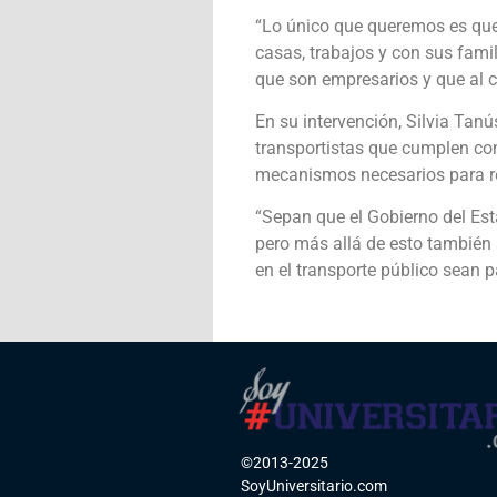
“Lo único que queremos es que
casas, trabajos y con sus fami
que son empresarios y que al c
En su intervención, Silvia Tanú
transportistas que cumplen con
mecanismos necesarios para r
“Sepan que el Gobierno del Es
pero más allá de esto también
en el transporte público sean pa
©2013-2025
SoyUniversitario.com