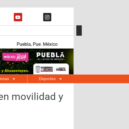
Puebla, Pue. México
mnas
Deportes
en movilidad y