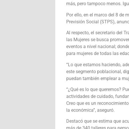
más, pero tampoco menos. Igua
Por ello, en el marco del 8 de 
Previsión Social (STPS), anunc
Al respecto, el secretario del
las Mujeres se busca promover l
eventos a nivel nacional; don
para mujeres de todas las eda
“Lo que estamos haciendo, adem
este segmento poblacional, dig
puedan también emplear a muje
“¿Qué es lo que queremos? Pue
actividades de cuidado, fundame
Creo que es un reconocimiento 
la económica”, aseguró.
Destacó que se estima que acu
más de 340 talleres para pers