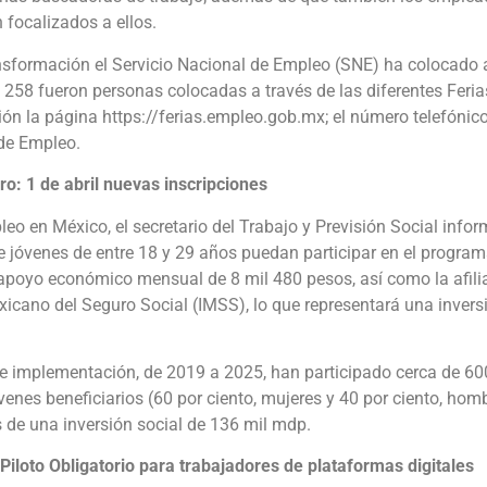
n focalizados a ellos.
nsformación el Servicio Nacional de Empleo (SNE) ha colocado 
 258 fueron personas colocadas a través de las diferentes Feria
ión la página https://ferias.empleo.gob.mx; el número telefónic
 de Empleo.
o: 1 de abril nuevas inscripciones
eo en México, el secretario del Trabajo y Previsión Social infor
ue jóvenes de entre 18 y 29 años puedan participar en el progr
apoyo económico mensual de 8 mil 480 pesos, así como la afiliac
xicano del Seguro Social (IMSS), lo que representará una invers
e implementación, de 2019 a 2025, han participado cerca de 600
venes beneficiarios (60 por ciento, mujeres y 40 por ciento, hom
 de una inversión social de 136 mil mdp.
 Piloto Obligatorio para trabajadores de plataformas digitales