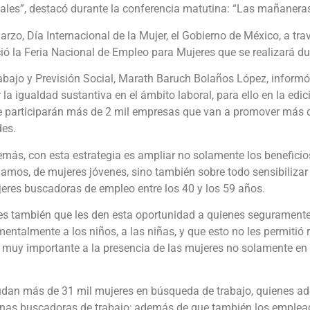
les”, destacó durante la conferencia matutina: “Las mañaneras
marzo, Día Internacional de la Mujer, el Gobierno de México, a tra
ió la Feria Nacional de Empleo para Mujeres que se realizará d
 Trabajo y Previsión Social, Marath Baruch Bolaños López, inform
a igualdad sustantiva en el ámbito laboral, para ello en la edic
de participarán más de 2 mil empresas que van a promover más 
des.
ás, con esta estrategia es ampliar no solamente los beneficios
amos, de mujeres jóvenes, sino también sobre todo sensibiliza
res buscadoras de empleo entre los 40 y los 59 años.
s también que les den esta oportunidad a quienes seguramente 
ntalmente a los niños, a las niñas, y que esto no les permitió r
muy importante a la presencia de las mujeres no solamente en l
dan más de 31 mil mujeres en búsqueda de trabajo, quienes ad
onas buscadoras de trabajo; además de que también los emplead