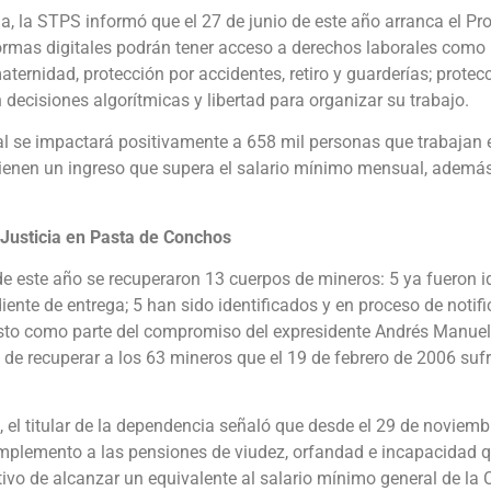
a, la STPS informó que el 27 de junio de este año arranca el Pro
ormas digitales podrán tener acceso a derechos laborales como 
ternidad, protección por accidentes, retiro y guarderías; protec
n decisiones algorítmicas y libertad para organizar su trabajo.
l se impactará positivamente a 658 mil personas que trabajan 
tienen un ingreso que supera el salario mínimo mensual, ademá
 Justicia en Pasta de Conchos
e este año se recuperaron 13 cuerpos de mineros: 5 ya fueron i
iente de entrega; 5 han sido identificados y en proceso de notifi
 Esto como parte del compromiso del expresidente Andrés Manuel
e recuperar a los 63 mineros que el 19 de febrero de 2006 sufr
l titular de la dependencia señaló que desde el 29 de noviembr
omplemento a las pensiones de viudez, orfandad e incapacidad q
etivo de alcanzar un equivalente al salario mínimo general de la