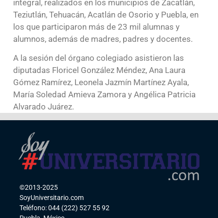
integral, realizados en los municipios de Zacatlán,
Teziutlán, Tehuacán, Acatlán de Osorio y Puebla, en
los que participaron más de 23 mil alumnas y
alumnos, además de madres, padres y docentes.
A la sesión del órgano colegiado asistieron las
diputadas Floricel González Méndez, Ana Laura
Gómez Ramírez, Leonela Jazmín Martínez Ayala,
María Soledad Amieva Zamora y Angélica Patricia
Alvarado Juárez.
©2013-2025
SoyUniversitario.com
Teléfono: 044 (222) 527 55 92