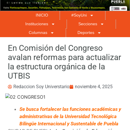
INICIO
#SoyUni
Instituciones
Secciones
Columnas
Deportes
En Comisión del Congreso
avalan reformas para actualizar
la estructura orgánica de la
UTBIS
Redaccion Soy Universtario
noviembre 4, 2025
Se busca fortalecer las funciones académicas y
administrativas de la Universidad Tecnológica
Bilingüe Internacional y Sustentable de Puebla