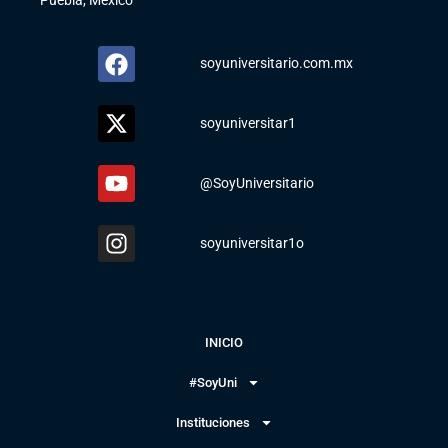
Puebla, México
soyuniversitario.com.mx
soyuniversitar1
@SoyUniversitario
soyuniversitar1o
INICIO
#SoyUni
Instituciones