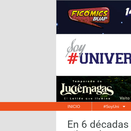
INICIO
#SoyUni
En 6 décadas l