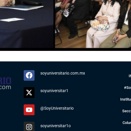
soyuniversitario.com.mx
I
#So
soyuniversitar1
Instit
@SoyUniversitario
Secc
Colu
soyuniversitar1o