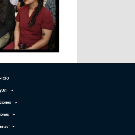
NICIO
yUni
uciones
iones
mnas