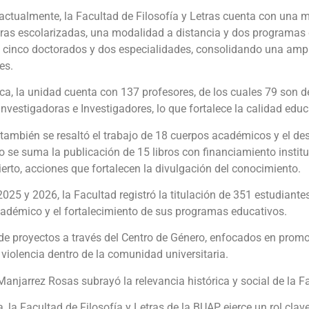
ctualmente, la Facultad de Filosofía y Letras cuenta con una m
turas escolarizadas, una modalidad a distancia y dos programas 
 cinco doctorados y dos especialidades, consolidando una ampli
es.
ca, la unidad cuenta con 137 profesores, de los cuales 79 son 
nvestigadoras e Investigadores, lo que fortalece la calidad educat
 también se resaltó el trabajo de 18 cuerpos académicos y el de
lo se suma la publicación de 15 libros con financiamiento institu
ierto, acciones que fortalecen la divulgación del conocimiento.
025 y 2026, la Facultad registró la titulación de 351 estudiante
adémico y el fortalecimiento de sus programas educativos.
e proyectos a través del Centro de Género, enfocados en promov
 violencia dentro de la comunidad universitaria.
anjarrez Rosas subrayó la relevancia histórica y social de la F
, la Facultad de Filosofía y Letras de la BUAP ejerce un rol cl