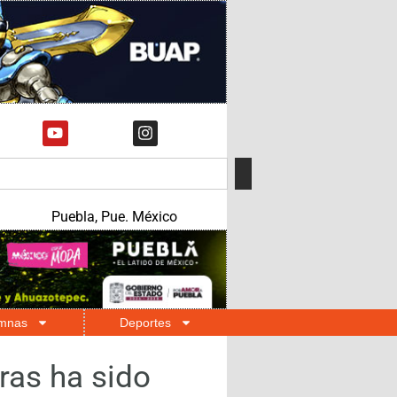
Puebla, Pue. México
mnas
Deportes
tras ha sido