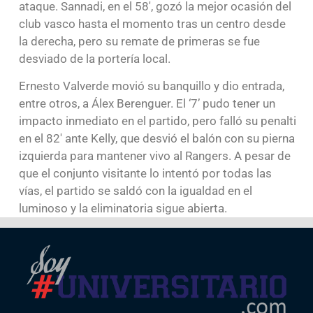
ataque. Sannadi, en el 58′, gozó la mejor ocasión del
club vasco hasta el momento tras un centro desde
la derecha, pero su remate de primeras se fue
desviado de la portería local.
Ernesto Valverde movió su banquillo y dio entrada,
entre otros, a Álex Berenguer. El ‘7’ pudo tener un
impacto inmediato en el partido, pero falló su penalti
en el 82′ ante Kelly, que desvió el balón con su pierna
izquierda para mantener vivo al Rangers. A pesar de
que el conjunto visitante lo intentó por todas las
vías, el partido se saldó con la igualdad en el
luminoso y la eliminatoria sigue abierta.