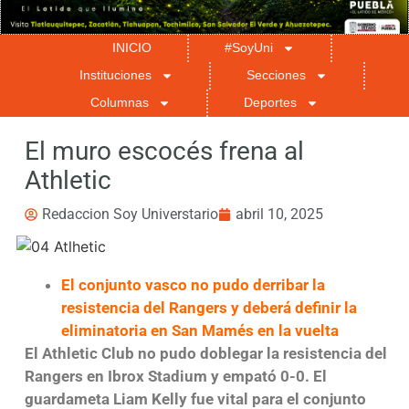
INICIO
#SoyUni
Instituciones
Secciones
Columnas
Deportes
El muro escocés frena al
Athletic
Redaccion Soy Universtario
abril 10, 2025
El conjunto vasco no pudo derribar la
resistencia del Rangers y deberá definir la
eliminatoria en San Mamés en la vuelta
El Athletic Club no pudo doblegar la resistencia del
Rangers en Ibrox Stadium y empató 0-0. El
guardameta Liam Kelly fue vital para el conjunto