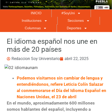
INICIO
#SoyUni
Instituciones
Secciones
Columnas
Deportes
El idioma español nos une en
más de 20 países
Redaccion Soy Universtario
abril 22, 2025
Podemos visitarnos sin cambiar de lengua y
entendiéndonos, refiere Leticia Colín Salazar
al conmemorarse el Día del Idioma Español en
Naciones Unidas, el 23 de abril
En el mundo, aproximadamente 600 millones
somos hablantes del español, incluyendo a