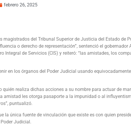
febrero 26, 2025
os magistrados del Tribunal Superior de Justicia del Estado de
influencia o derecho de representación”, sentenció el gobernador
 Integral de Servicios (CIS) y reiteró: “las amistades, los comp
venir en los órganos del Poder Judicial usando equivocadament
o quién realiza dichas acciones a su nombre para actuar de ma
la amistad les otorga pasaporte a la impunidad o al influyent
os”, puntualizó.
e la única fuente de vinculación que existe es con quien presid
 Poder Judicial.