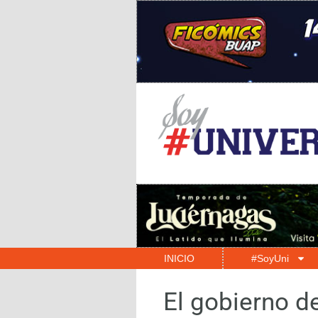
INICIO
#SoyUni
El gobierno d