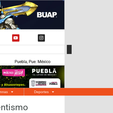
Puebla, Pue. México
mnas
Deportes
yentismo