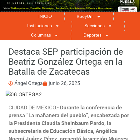
INICIO
#SoyUni
Instituciones
Secciones
Columnas
Deportes
Destaca SEP participación de
Beatriz González Ortega en la
Batalla de Zacatecas
Ángel Ortega
junio 26, 2025
CIUDAD DE MÉXICO.-
Durante la conferencia de
prensa “La mañanera del pueblo”, encabezada por
la Presidenta Claudia Sheinbaum Pardo, la
subsecretaria de Educación Básica, Angélica
Noemí Juárez Pérez, presentó la sección Mujeres