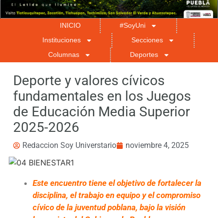
INICIO
#SoyUni
Instituciones
Secciones
Columnas
Deportes
Deporte y valores cívicos
fundamentales en los Juegos
de Educación Media Superior
2025-2026
Redaccion Soy Universtario
noviembre 4, 2025
Este encuentro tiene el objetivo de fortalecer la
disciplina, el trabajo en equipo y el compromiso
cívico de la juventud poblana, bajo la visión