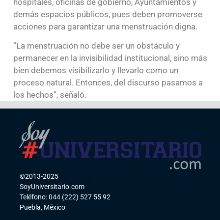
hospitales, oficinas de gobierno, Ayuntamientos y
demás espacios públicos, pues deben promoverse
acciones para garantizar una menstruación digna.
“La menstruación no debe ser un obstáculo y
permanecer en la invisibilidad institucional, sino más
bien debemos visibilizarlo y llevarlo como un
proceso natural. Entonces, del discurso pasamos a
los hechos”, señaló.
©2013-2025
SoyUniversitario.com
Teléfono: 044 (222) 527 55 92
Puebla, México