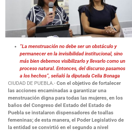
“La menstruación no debe ser un obstáculo y
permanecer en la invisibilidad institucional, sino
más bien debemos visibilizarlo y llevarlo como un
proceso natural. Entonces, del discurso pasamos
a los hechos”, señaló la diputada Celia Bonaga
CIUDAD DE PUEBLA.-
Con el objetivo de fortalecer
las acciones encaminadas a garantizar una
menstruación digna para todas las mujeres, en los
baños del Congreso del Estado del Estado de
Puebla se instalaron dispensadores de toallas
femeninas; de esta manera, el Poder Legislativo de
la entidad se convirtió en el segundo a nivel