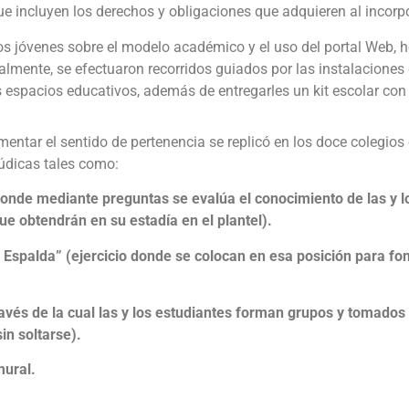
que incluyen los derechos y obligaciones que adquieren al incor
los jóvenes sobre el modelo académico y el uso del portal Web,
mente, se efectuaron recorridos guiados por las instalaciones 
ros espacios educativos, además de entregarles un kit escolar con 
mentar el sentido de pertenencia se replicó en los doce colegios
údicas tales como:
 donde mediante preguntas se evalúa el conocimiento de las y 
e obtendrán en su estadía en el plantel).
a Espalda” (ejercicio donde se colocan en esa posición para 
través de la cual las y los estudiantes forman grupos y tomados
in soltarse).
mural.