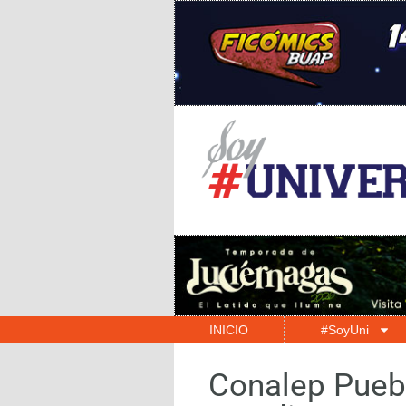
INICIO
#SoyUni
Conalep Puebl