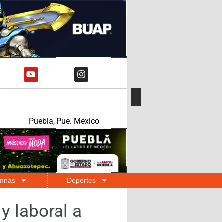
Puebla, Pue. México
mnas
Deportes
y laboral a