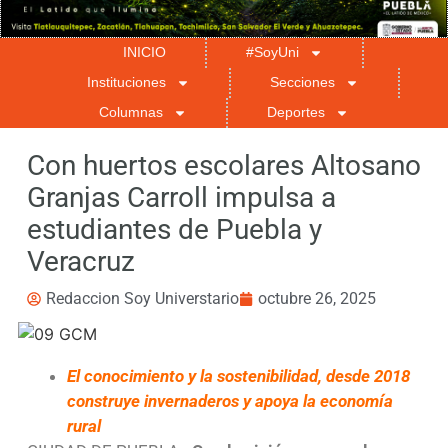
INICIO
#SoyUni
Instituciones
Secciones
Columnas
Deportes
Con huertos escolares Altosano
Granjas Carroll impulsa a
estudiantes de Puebla y
Veracruz
Redaccion Soy Universtario
octubre 26, 2025
El conocimiento y la sostenibilidad, desde 2018
construye invernaderos y apoya la economía
rural