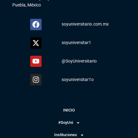
Puebla, México
soyuniversitario.com.mx
soyuniversitar1
@SoyUniversitario
soyuniversitar1o
INICIO
#SoyUni
Instituciones