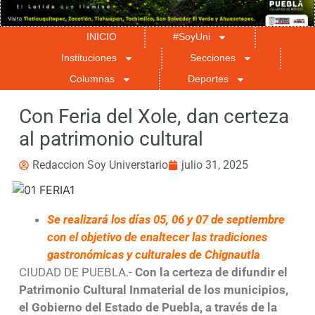
INICIO
#SoyUni
Instituciones
Secciones
Columnas
Deportes
Con Feria del Xole, dan certeza
al patrimonio cultural
Redaccion Soy Universtario
julio 31, 2025
Se realizará los días 05, 06 y 07 de septiembre
con el objetivo de enaltecer las tradiciones
gastronómicas y culturales de Chignautla
CIUDAD DE PUEBLA.-
Con la certeza de difundir el
Patrimonio Cultural Inmaterial de los municipios,
el Gobierno del Estado de Puebla, a través de la