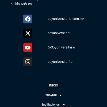
Puebla, México
soyuniversitario.com.mx
soyuniversitar1
@SoyUniversitario
soyuniversitar1o
INICIO
#SoyUni
Instituciones