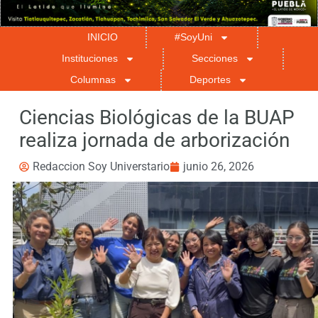
INICIO
#SoyUni
Instituciones
Secciones
Columnas
Deportes
Ciencias Biológicas de la BUAP
realiza jornada de arborización
Redaccion Soy Universtario
junio 26, 2026