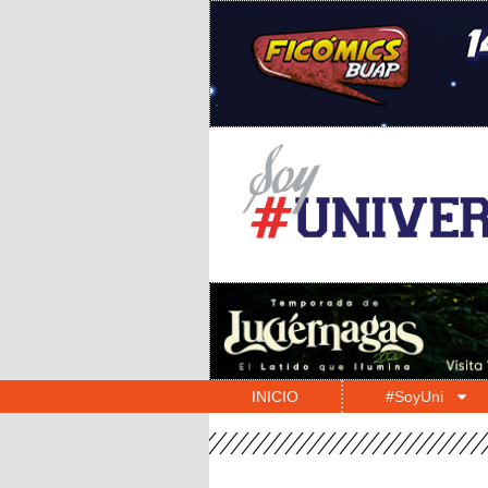
INICIO
#SoyUni