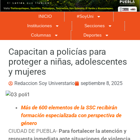
INICIO
#SoyUni
Instituciones
Secciones
Columnas
Deportes
Capacitan a policías para
proteger a niñas, adolescentes
y mujeres
Redaccion Soy Universtario
septiembre 8, 2025
Más de 600 elementos de la SSC recibirán
formación especializada con perspectiva de
género
CIUDAD DE PUEBLA-
Para fortalecer la atención y
respuesta inmediata ante situaciones de violencia