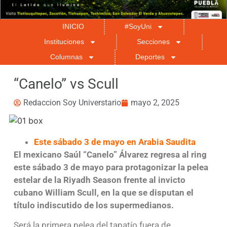
INICIO
#SoyUni
Instituciones
Secciones
Columnas
Deportes
“Canelo” vs Scull
Redaccion Soy Universtario
mayo 2, 2025
Este sábado 3 de mayo en Arabia Saudita
El mexicano Saúl “Canelo” Álvarez regresa al ring
este sábado 3 de mayo para protagonizar la pelea
estelar de la Riyadh Season frente al invicto
cubano William Scull, en la que se disputan el
título indiscutido de los supermedianos.
Será la primera pelea del tapatío fuera de