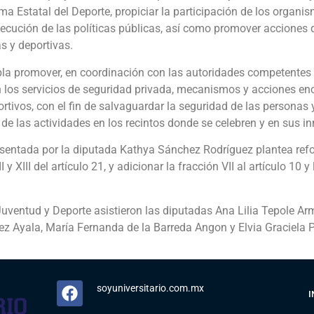
ama Estatal del Deporte, propiciar la participación de los organ
ejecución de las políticas públicas, así como promover acciones 
as y deportivas.
a promover, en coordinación con las autoridades competentes 
on los servicios de seguridad privada, mecanismos y acciones en
rtivos, con el fin de salvaguardar la seguridad de las personas
o de las actividades en los recintos donde se celebren y en sus 
presentada por la diputada Kathya Sánchez Rodríguez plantea refo
I y XIII del artículo 21, y adicionar la fracción VII al artículo 10 y
Juventud y Deporte asistieron las diputadas Ana Lilia Tepole A
ez Ayala, María Fernanda de la Barreda Angon y Elvia Graciela
soyuniversitario.com.mx
I