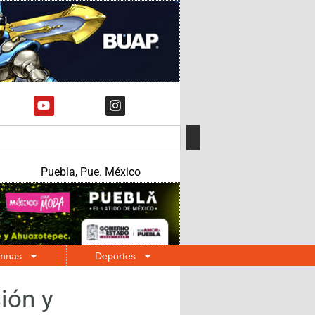
Puebla, Pue. México
mnas
Deportes
ión y