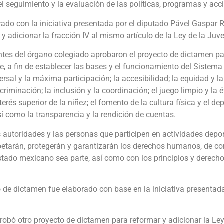
el seguimiento y la evaluación de las políticas, programas y acci
rado con la iniciativa presentada por el diputado Pável Gaspar 
 54 y adicionar la fracción IV al mismo artículo de la Ley de la J
rantes del órgano colegiado aprobaron el proyecto de dictamen pa
te, a fin de establecer las bases y el funcionamiento del Sistema
rsal y la máxima participación; la accesibilidad; la equidad y la
riminación; la inclusión y la coordinación; el juego limpio y la é
nterés superior de la niñez; el fomento de la cultura física y el de
así como la transparencia y la rendición de cuentas.
 autoridades y las personas que participen en actividades depor
etarán, protegerán y garantizarán los derechos humanos, de co
stado mexicano sea parte, así como con los principios y derechos
 de dictamen fue elaborado con base en la iniciativa presenta
robó otro proyecto de dictamen para reformar y adicionar la Ley 