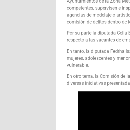
Ayuntamientos de la Zona Metro
competentes, supervisen e insp
agencias de modelaje o artístic
comisión de delitos dentro de l
Por su parte la diputada Celia 
respecto a las vacantes de emp
En tanto, la diputada Fedrha I
mujeres, adolescentes y menore
vulnerable.
En otro tema, la Comisión de l
diversas iniciativas presentad