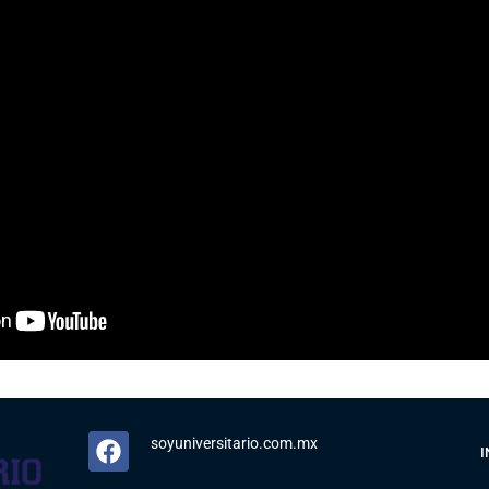
soyuniversitario.com.mx
I