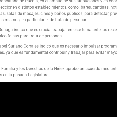
politana de Puebla, en el ámbito de sus atribuciones y en coo
eccionen distintos establecimientos, como: bares, cantinas, hot
as, salas de masajes, cines y baños públicos, para detectar, pre
os mismos, en particular el de trata de personas.
Bonaga indicó que es crucial trabajar en este tema ante las rec
leo falsas para trata de personas.
sabel Suriano Corrales indicó que es necesario impulsar progra
s, ya que es fundamental contribuir y trabajar para evitar mayo
a Familia y los Derechos de la Niñez aprobó un acuerdo mediante
as en la pasada Legislatura.