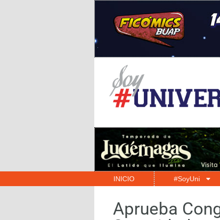
INICIO
#SoyUni
Aprueba Cong