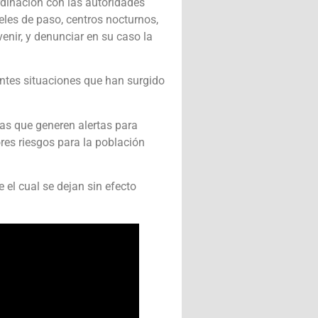
rdinación con las autoridades
eles de paso, centros nocturnos,
venir, y denunciar en su caso la
ientes situaciones que han surgido
mas que generen alertas para
res riesgos para la población
 el cual se dejan sin efecto