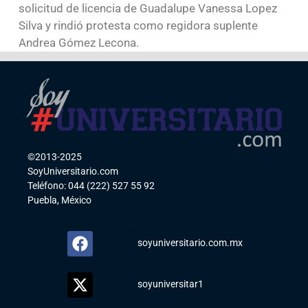
solicitud de licencia de Guadalupe Vanessa Lopez
Silva y rindió protesta como regidora suplente
Andrea Gómez Lecona.
©2013-2025
SoyUniversitario.com
Teléfono: 044 (222) 527 55 92
Puebla, México
soyuniversitario.com.mx
soyuniversitar1