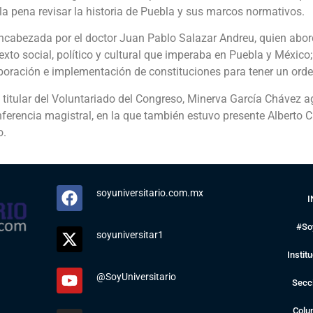
 la pena revisar la historia de Puebla y sus marcos normativos.
ncabezada por el doctor Juan Pablo Salazar Andreu, quien abord
exto social, político y cultural que imperaba en Puebla y Méxic
aboración e implementación de constituciones para tener un orden
a titular del Voluntariado del Congreso, Minerva García Chávez a
nferencia magistral, en la que también estuvo presente Alberto C
o.
soyuniversitario.com.mx
I
#So
soyuniversitar1
Instit
@SoyUniversitario
Secc
Colu