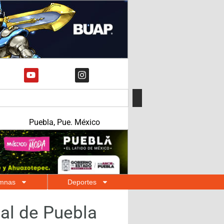
Puebla, Pue. México
mnas
Deportes
nal de Puebla