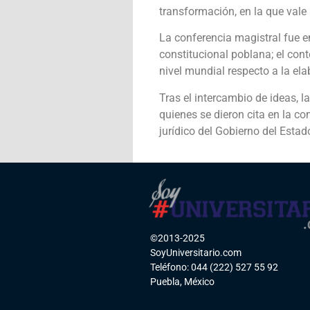
transformación, en la que vale
La conferencia magistral fue e
constitucional poblana; el cont
nivel mundial respecto a la el
Tras el intercambio de ideas, l
quienes se dieron cita en la co
jurídico del Gobierno del Estad
©2013-2025
SoyUniversitario.com
Teléfono: 044 (222) 527 55 92
Puebla, México