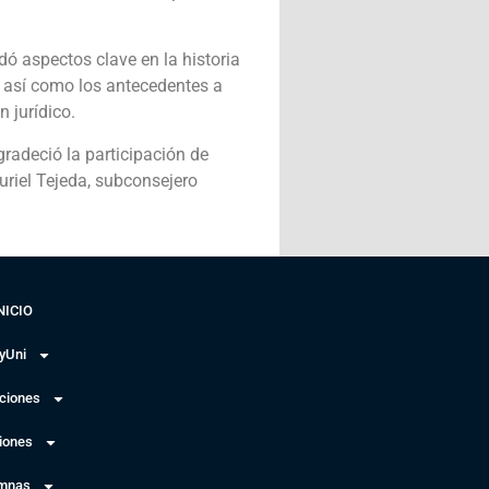
ó aspectos clave en la historia
o; así como los antecedentes a
 jurídico.
gradeció la participación de
uriel Tejeda, subconsejero
NICIO
yUni
uciones
iones
mnas