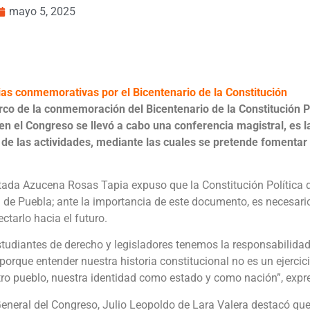
mayo 5, 2025
cias conmemorativas por el Bicentenario de la Constitución
rco de la conmemoración del Bicentenario de la Constitución Po
n el Congreso se llevó a cabo una conferencia magistral, es la
de las actividades, mediante las cuales se pretende fomentar e
utada Azucena Rosas Tapia expuso que la Constitución Política 
ial de Puebla; ante la importancia de este documento, es necesar
ctarlo hacia el futuro.
tudiantes de derecho y legisladores tenemos la responsabilidad d
porque entender nuestra historia constitucional no es un ejerc
tro pueblo, nuestra identidad como estado y como nación”, expr
eneral del Congreso, Julio Leopoldo de Lara Valera destacó qu