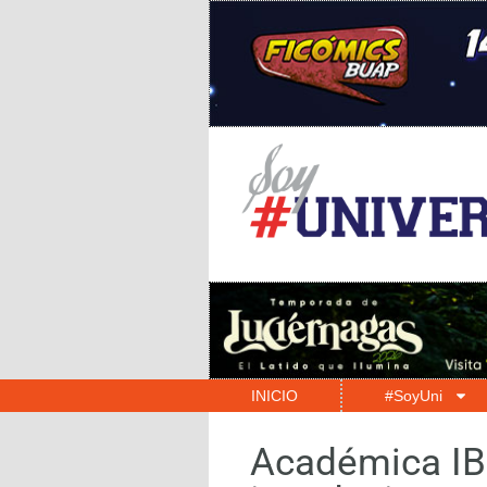
INICIO
#SoyUni
Académica IBE