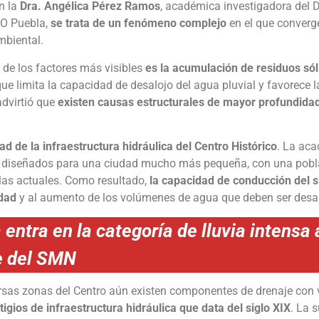
n la
Dra. Angélica Pérez Ramos
, académica investigadora del 
RO Puebla,
se trata de un fenómeno complejo
en el que converg
mbiental.
 de los factores más visibles
es la acumulación de residuos sóli
 que limita la capacidad de desalojo del agua pluvial y favorec
advirtió que
existen causas estructurales de mayor profundida
ad de la infraestructura hidráulica del Centro Histórico
. La aca
on diseñados para una ciudad mucho más pequeña, con una pobl
las actuales. Como resultado,
la capacidad de conducción del 
udad
y al aumento de los volúmenes de agua que deben ser desa
ntra en la categoría de lluvia intensa a
e del SMN
rsas zonas del Centro aún existen componentes de drenaje con 
igios de infraestructura hidráulica que data del siglo XIX
. La 