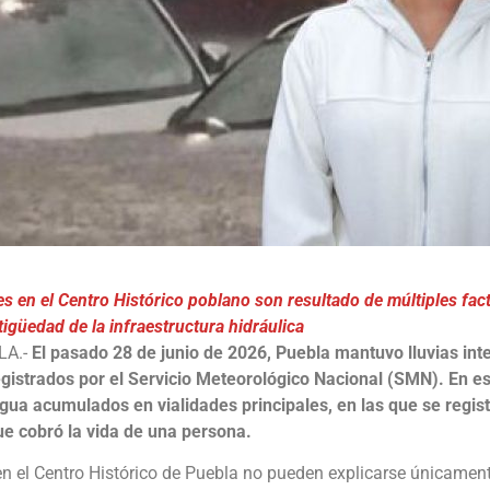
es en el Centro Histórico poblano son resultado de múltiples fa
tigüedad de la infraestructura hidráulica
LA.-
El pasado 28 de junio de 2026, Puebla mantuvo lluvias in
egistrados por el Servicio Meteorológico Nacional (SMN). En es
gua acumulados en vialidades principales, en las que se regist
que cobró la vida de una persona.
n el Centro Histórico de Puebla no pueden explicarse únicamente