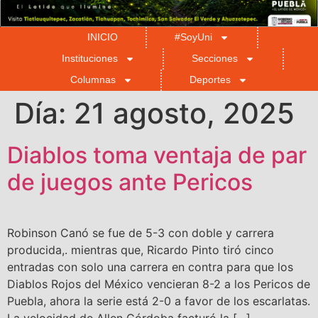
INICIO
#SoyUni
Instituciones
Secciones
Columnas
Deportes
Día:
21 agosto, 2025
Diablos toma ventaja de par
de juegos ante Pericos
Robinson Canó se fue de 5-3 con doble y carrera
producida,. mientras que, Ricardo Pinto tiró cinco
entradas con solo una carrera en contra para que los
Diablos Rojos del México vencieran 8-2 a los Pericos de
Puebla, ahora la serie está 2-0 a favor de los escarlatas.
La velocidad de Allen Córdoba facturó la […]