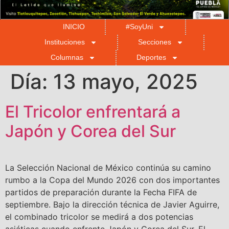
INICIO
#SoyUni
Instituciones
Secciones
Columnas
Deportes
Día:
13 mayo, 2025
El Tricolor enfrentará a
Japón y Corea del Sur
La Selección Nacional de México continúa su camino
rumbo a la Copa del Mundo 2026 con dos importantes
partidos de preparación durante la Fecha FIFA de
septiembre. Bajo la dirección técnica de Javier Aguirre,
el combinado tricolor se medirá a dos potencias
asiáticas cuando enfrente Japón y Corea del Sur. El