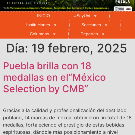
INICIO
#SoyUni
Instituciones
Secciones
Columnas
Deportes
Día:
19 febrero, 2025
Puebla brilla con 18
medallas en el“México
Selection by CMB”
Gracias a la calidad y profesionalización del destilado
poblano, 14 marcas de mezcal obtuvieron un total de 18
medallas, fortaleciendo el prestigio de estas bebidas
espirituosas, dándole más posicionamiento a nivel